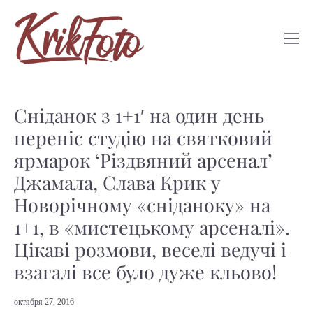
Сніданок з 1+1′ на один день
переніс студію на святковий
ярмарок ‘Різдвяний арсенал’
Джамала, Слава Крик у
Новорічному «сніданоку» на
1+1, в «мистецькому арсеналі».
Цікаві розмови, веселі ведучі і
взагалі все було дуже кльово!
октября 27, 2016