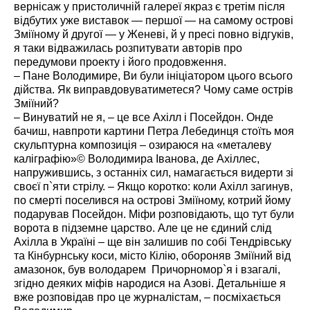
вернісаж у пристоличній галереї якраз є третім після
відбутих уже виставок — першої — на самому острові
Зміїному й другої — у Женеві, й у пресі повно відгуків,
я таки відважилась розпитувати авторів про
передумови проекту і його продовження.
– Пане Володимире, Ви були ініціатором цього всього
дійства. Як виправдовуватиметеся? Чому саме острів
Зміїний?
– Винуватий не я, – це все Ахілл і Посейдон. Онде
бачиш, навпроти картини Петра Лебединця стоїть моя
скульптурна композиція – озираюся на «металеву
каліграфію»© Володимира Іванова, де Ахіллес,
напружившись, з останніх сил, намагається видерти зі
своєї п`яти стрілу. – Якщо коротко: коли Ахілл загинув,
по смерті поселився на острові Зміїному, котрий йому
подарував Посейдон. Міфи розповідають, що тут були
ворота в підземне царство. Але це не єдиний слід
Ахілла в Україні – ще він залишив по собі Тендрівську
та Кінбурнську коси, місто Кілію, обороняв Зміїний від
амазонок, був володарем Причорномор`я і взагалі,
згідно деяких міфів народися на Азові. Детальніше я
вже розповідав про це журналістам, – посміхається