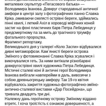
металевих скульптур «Пегасового батька» —
Володимира Іванова. Довкруг стародавньої античної
амфори в центрі залу з фотографічних панно Славка
Кріка ,омиваючи скелясті острівні береги, здіймались
пінні хвилі, і леткий Ахіл в хороводі міфічних коней
застиг на фоні пластичних барв Петра Лебединця у
предсмертному па за мить до трагічного тріумфу
фатального пророцтва.
Фрагмент репортажу.
Великоднього дня у галереї «Коло Заспи» відбувалися
дивні метаморфози. Кам`янисті береги острова
Зміїного у фотовиконанні Славка Кріка зсувалися і
викочувалися геть. За ними витікали різнобарвні
довкругострівні хвилі художника Петра Лебединця.
Містичні сталеві коні й античні герої Володимира
Іванова вибігали навперейми в даль, вивозячи з
собою древньогрецьку амфору. Так 19-го квітня
відбувалось закриття художньо-фотографічно-зміїно-
антично-сталевої виставки «Дар Посейдона», що
тривала двадцять три дні.
Належну дань героїчному острову Зміїному віддано
втретє. І хоча троїстість є ознакою довершеності, а