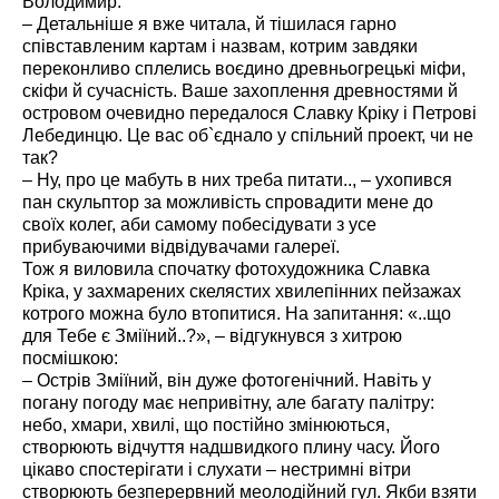
Володимир.
– Детальніше я вже читала, й тішилася гарно
співставленим картам і назвам, котрим завдяки
переконливо сплелись воєдино древньогрецькі міфи,
скіфи й сучасність. Ваше захоплення древностями й
островом очевидно передалося Славку Кріку і Петрові
Лебединцю. Це вас об`єднало у спільний проект, чи не
так?
– Ну, про це мабуть в них треба питати.., – ухопився
пан скульптор за можливість спровадити мене до
своїх колег, аби самому побесідувати з усе
прибуваючими відвідувачами галереї.
Тож я виловила спочатку фотохудожника Славка
Кріка, у захмарених скелястих хвилепінних пейзажах
котрого можна було втопитися. На запитання: «..що
для Тебе є Зміїний..?», – відгукнувся з хитрою
посмішкою:
– Острів Зміїний, він дуже фотогенічний. Навіть у
погану погоду має непривітну, але багату палітру:
небо, хмари, хвилі, що постійно змінюються,
створюють відчуття надшвидкого плину часу. Його
цікаво спостерігати і слухати – нестримні вітри
створюють безперервний меолодійний гул. Якби взяти