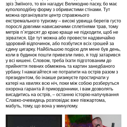
зріз Зміїного, то він нагадує Великодню паску, бо має
куполоподібну форму з обривистими стінами. Тут
можна організувати центр справжнього
екстремального туризму – високі урвища берегів густо
порослі довгими нависаючими сплетінями трав, тому
метрів п`ятдесят до краю краще не підходити, щоб не
зірватися. Ще тут можна або провести надзвичайно
здоровий відпочинок, або позбутися всіх грошей за
єдину цигарку. Найбільшою подією для мене був день,
коли в будинок пошти привезли пиво, я тоді затарився
у всі кишені. Словом, треба їхати підготованим до
прийняття певних обмежень та картин занедбаного
урбану. І намагайтеся не потрапити на острів разом з
президентом, бо інакше ризикуєте простирчати у
катері на хвилях всю ніч, поки між собою розберуться
охорона гаранта й прикордонники, і вам дозволять
висадитись на острів, – останню історію-напучування
Славко-очевидець розповідає вже півжартома,
мабуть, тому, що вона у минулому.