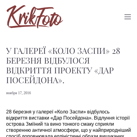
У ГАЛЕРЕЇ «КОЛО ЗАСПИ» 28
БЕРЕЗНЯ ВІДБУЛОСЯ
ВІДКРИТТЯ ПРОЕКТУ «ДАР
ПОСЕЙДОНА».
ноября 17, 2016
28 березня у галереї «Коло Заспи» відбулось
відкриття виставки «Дар Посейдона». Відлуння історії
острова Зміїний та вино тонкого смаку сприяли
створенню античної атмосфери, що у найприродніший
спосіб доповнювала елліністичні образи вишуканих