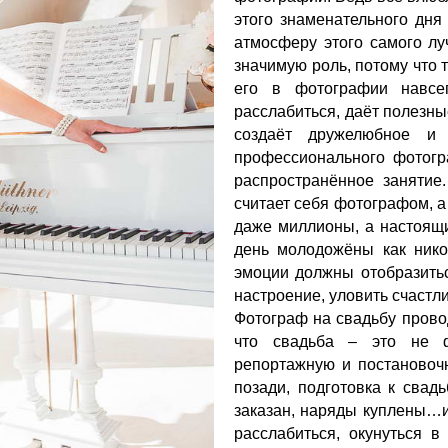
этого знаменательного дня
атмосферу этого самого лу
значимую роль, потому что 
его в фотографии навсе
расслабиться, даёт полезны
создаёт дружелюбное и 
профессионального фотогр
распространённое занятие
считает себя фотографом, а
даже миллионы, а настоящи
день молодожёны как нико
эмоции должны отобразитьс
настроение, уловить счастл
Фотограф на свадьбу прово
что свадьба – это не ф
репортажную и постановоч
позади, подготовка к свад
заказан, наряды куплены…и
расслабиться, окунуться в