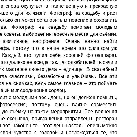
 и снова окунуться в таинственную и прекрасную
чшего дня их жизни. Фотограф на свадьбу играет
только он может остановить мгновение и сохранить
гда. Фотограф на свадьбу помогает молодым
е советы, выбирает интересные места для съёмки,
позитивное настроение. Очень важно найти
афа, потому что в наше время это слишком уж
. Каждый, кто купил себе хороший фотоаппарат,
 это далеко не всегда так. Фотолюбителей тысячи и
х мастеров своего дела – единицы. В свадебный
гда счастливы, беззаботны и улыбчивы. Все эти
я на снимках, ведь самое главное – это поймать
ивый миг соединения сердец.
дит с молодыми весь день, но он должен помнить,
отосессия, поэтому очень важно совместить
ную съёмку на таком мероприятии. Все волнения
ьбе окончена, приглашения отправлены, ресторан
 вот, наконец-то…этот день настал! Теперь можно
 свои чувства с головой и наслаждаться те, что