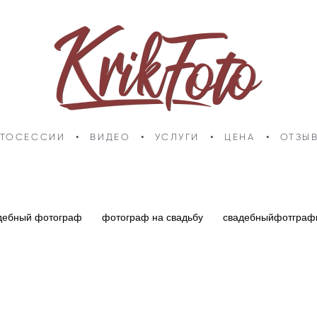
ТОСЕССИИ
•
ВИДЕО
•
УСЛУГИ
•
ЦЕНА
•
ОТЗЫ
дебный фотограф
фотограф на свадьбу
свадебныйфотграф